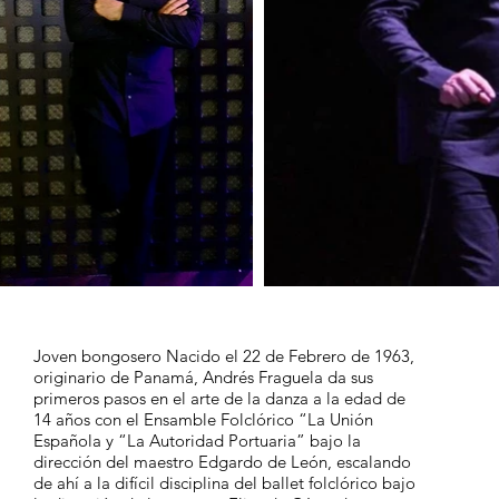
Joven bongosero Nacido el 22 de Febrero de 1963,
originario de Panamá, Andrés Fraguela da sus
primeros pasos en el arte de la danza a la edad de
14 años con el Ensamble Folclórico “La Unión
Española y “La Autoridad Portuaria” bajo la
dirección del maestro Edgardo de León, escalando
de ahí a la difícil disciplina del ballet folclórico bajo