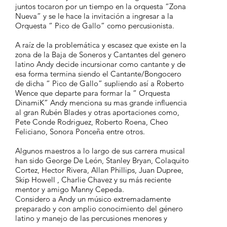
juntos tocaron por un tiempo en la orquesta “Zona
Nueva” y se le hace la invitación a ingresar a la
Orquesta “ Pico de Gallo” como percusionista.
A raíz de la problemática y escasez que existe en la
zona de la Baja de Soneros y Cantantes del genero
latino Andy decide incursionar como cantante y de
esa forma termina siendo el Cantante/Bongocero
de dicha “ Pico de Gallo” supliendo así a Roberto
Wence que departe para formar la “ Orquesta
DinamiK” Andy menciona su mas grande influencia
al gran Rubén Blades y otras aportaciones como,
Pete Conde Rodriguez, Roberto Roena, Cheo
Feliciano, Sonora Ponceña entre otros.
Algunos maestros a lo largo de sus carrera musical
han sido George De León, Stanley Bryan, Colaquito
Cortez, Hector Rivera, Allan Phillips, Juan Dupree,
Skip Howell , Charlie Chavez y su más reciente
mentor y amigo Manny Cepeda.
Considero a Andy un músico extremadamente
preparado y con amplio conocimiento del género
latino y manejo de las percusiones menores y