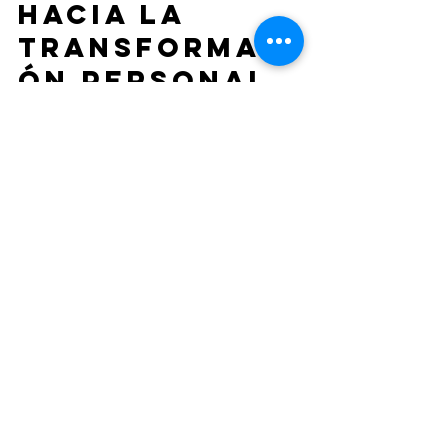
hacia la 
transformaci
ón personal 
y profesional
La terapia rítmica online no solo 
transforma la mente de quienes la 
reciben, sino también la de quienes la 
facilitan. En mi trayectoria, he 
descubierto que el ritmo es un puente 
que conecta la ciencia y el arte, la 
técnica y la emoción, el paciente y el 
profesional. Al integrar esta práctica en 
el día a día, se abre un espacio para la 
empatía profunda y la presencia 
consciente.